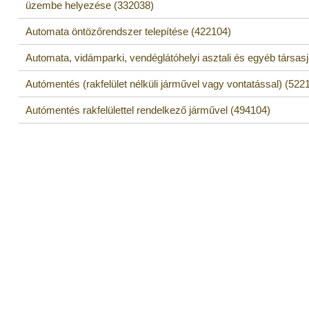
üzembe helyezése (332038)
Automata öntözőrendszer telepítése (422104)
Automata, vidámparki, vendéglátóhelyi asztali és egyéb társas
Autómentés (rakfelület nélküli járművel vagy vontatással) (522
Autómentés rakfelülettel rendelkező járművel (494104)