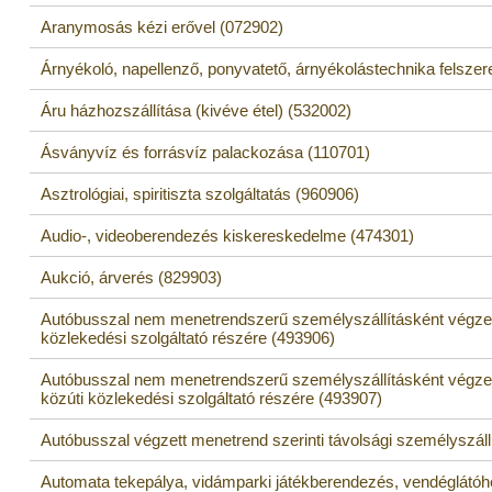
Aranymosás kézi erővel (072902)
Árnyékoló, napellenző, ponyvatető, árnyékolástechnika felszer
Áru házhozszállítása (kivéve étel) (532002)
Ásványvíz és forrásvíz palackozása (110701)
Asztrológiai, spiritiszta szolgáltatás (960906)
Audio-, videoberendezés kiskereskedelme (474301)
Aukció, árverés (829903)
Autóbusszal nem menetrendszerű személyszállításként végzett
közlekedési szolgáltató részére (493906)
Autóbusszal nem menetrendszerű személyszállításként végzet
közúti közlekedési szolgáltató részére (493907)
Autóbusszal végzett menetrend szerinti távolsági személyszáll
Automata tekepálya, vidámparki játékberendezés, vendéglátóhel