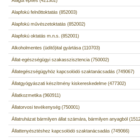
Alagút építés (421302)
Alapfokú felnőttoktatás (852003)
Alapfokú művészetoktatás (852002)
Alapfokú oktatás m.n.s. (852001)
Alkoholmentes (üdítő)ital gyártása (110703)
Állat-egészségügyi szakasszisztencia (750002)
Állategészségügyhöz kapcsolódó szaktanácsadás (749067)
Állatgyógyászati készítmény kiskereskedelme (477302)
Állatkozmetika (960911)
Állatorvosi tevékenység (750001)
Állatruházat bármilyen állat számára, bármilyen anyagból (151
Állattenyésztéshez kapcsolódó szaktanácsadás (749066)