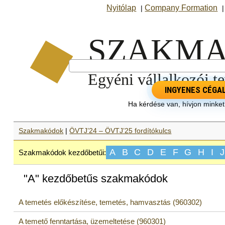
Nyitólap
Company Formation
|
INGYENES CÉGA
Ha kérdése van, hívjon minke
Szakmakódok
|
ÖVTJ’24 – ÖVTJ’25 fordítókulcs
A
B
C
D
E
F
G
H
I
J
Szakmakódok kezdőbetűi:
"A" kezdőbetűs szakmakódok
A temetés előkészítése, temetés, hamvasztás (960302)
A temető fenntartása, üzemeltetése (960301)